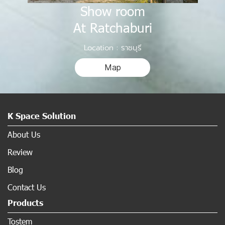
Show room
At Ratchaburi
Location : ราชบุรี
Map
K Space Solution
About Us
Review
Blog
Contact Us
Products
Tostem