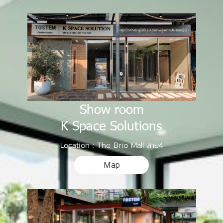
Show room
K Space Solutions
Location : The Brio Mall สาย4
Map