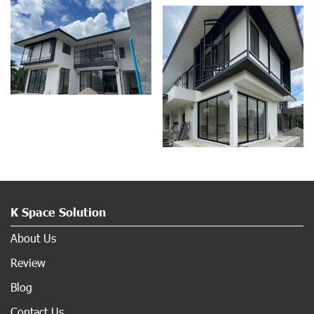
K Space Solution
About Us
Review
Blog
Contact Us