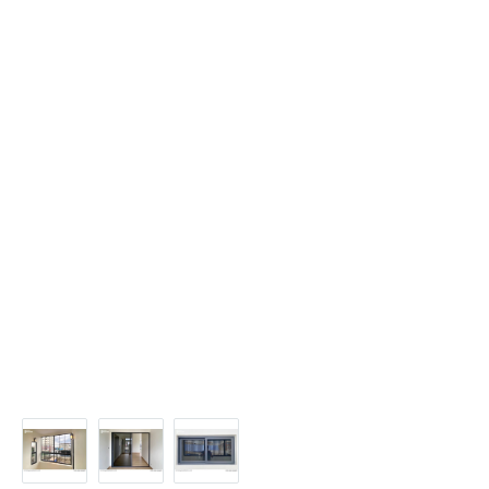
การสั่งซื้อกระจก
เรามีร้านที่อยากแนะนำเกี่ยวกับงานประตูหน้าต่าง งาน
คุณภาพดี ทีมช่างติดตั้งเชี่ยวชาญเฉพาะทาง ให้คำ
ปรึกษาและแนะนำได้ดี ซึ่งร้านเขาขายประตูและหน้าต่าง
อะลูมิเนียมแบนด์ TOSTEM และงานระบบ EURO
PROFILE ชื่อร้าน K Space Solutions ร้านเขาจะมี
โชว์รูม บุญถาวร สาขาหัวหิน / Showroom ที่อำเภอ
โพธาราม จ.ราชบุรี / Showroom ที่ Brio พุทธมณฑล
สาย 4 ใครสะดวกที่ไหนลองเข้าไปขอคำปรึกษาคำ
แนะนำได้ หรืออยากเข้าไปเดินเล่นชมตัวอย่างสินค้าก็ได้
นะ