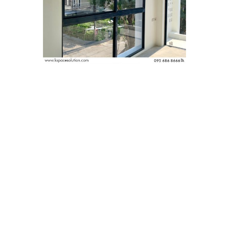
วันนี้เรามาทำความรู้จัก 5 ประเภทของกระจก ที่ใช้ในชีวิต
ประจำวันกันแบบเข้าใจง่ายและสนุกสุดๆ!
1. กระจก Float กระจกพื้นฐานสุดคลาสสิก
ถ้ากระจกมีต้นกำเนิด กระจก Float คงเป็นรุ่นบุกเบิก!
กระจกชนิดนี้เป็นกระจกแผ่นเรียบที่ผลิตโดยการทำให้แก้ว
เหลวลอยบนดีบุกหลอมเหลว จึงได้พื้นผิวที่เรียบเนียนและ
ใสมาก
จุดเด่น
:
ราคาถูก ใช้งานได้หลากหลาย
เหมาะกับ
:
หน้าต่างทั่วไป กระจกเงา กระจกกั้นห้อง
สรุปสั้น ๆ
:
กระจกพื้นฐาน ใช้งานง่าย ราคาดี!