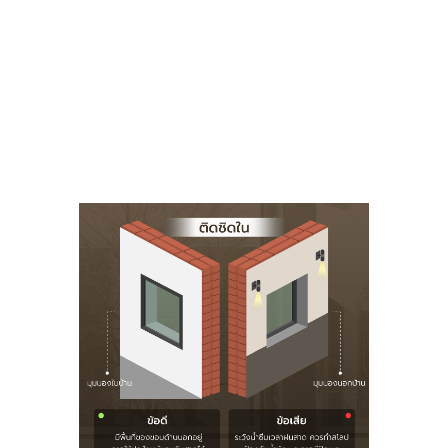
ปัจจัยต่างๆ ดังนี้ คำนึงถึงสภาพภูมิอากาศ การกันน้ำซึมอย่
กิดประโยชน์สูงสุดต่อผู้อยู่อาศัย ซึ่งสามารถเลือกติดตั้งได้ดังน
ี่ของขอบด้านนอกอยู่ อาจใช้ประโยชน์แทนกันสาดได้ และยังสร้า
งน้ำซึมเวลาฝนสาด ทางแก้คือ ควรทำสโลปเพื่อป้องกันน้ำขัง 
มาทำรังตรงขอบด้านนอกด้วยนะคะ