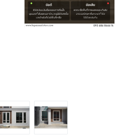
บความชอบของเจ้าของบ้านแต่ละคนด้วย!! แต่สำหรับท่านใดที่ตัดสิน
ติดตั้งบานประตูหน้าต่างอลูมิเนียมอยู่ สามารถ @line หรือโท
่อนได้นะคะ หรือจะมาสัมผัสสินค้าจริงได้ที่ Showroom ทั้ง
ณฑล สาย4 และที่บุญถาวรหัวหินด้วยนะคะ
อียดเพิ่มเติม
8666
54272071590575
https://lin.ee/GxdeWV8