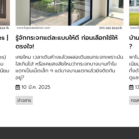
s |
รู้จักกระจกแต่ละแบบให้ดี ก่อนเลือกใช้ให้
บ้า
ตรงใจ!
?
es)
เคยไหม เวลาเดินห้างแล้วเผลอเดินชนกระจกเพราะมัน
พาไป
็ม
ใสเกินไป! หรือเคยสงสัยไหมว่ากระจกบางบานทำไม
เนีย
นียม
แตกเป็นเม็ดเล็ก ๆ แต่บางบานแตกแล้วยังติดกัน
ทั้ง
อยู่?
ดูแล
10 มี.ค. 2025
1
ข่าวสาร
ทอส