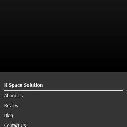
K Space Solution
About Us
Review
Blog
Contact Us