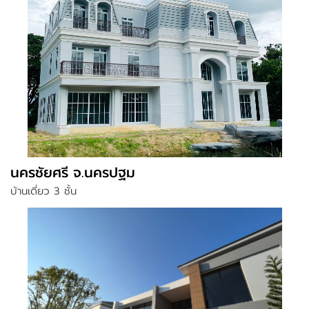
นครชัยศรี จ.นครปฐม
บ้านเดี่ยว 3 ชั้น