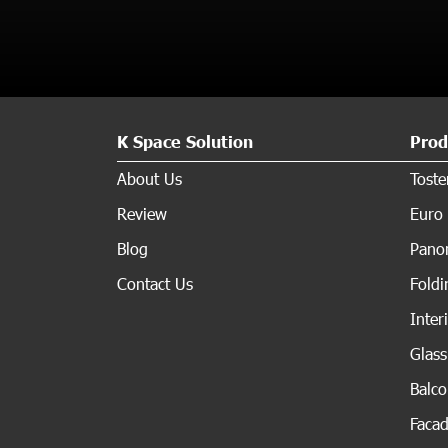
K Space Solution
Prod
About Us
Tost
Review
Euro 
Blog
Panor
Contact Us
Fold
Inter
Glas
Balc
Faca