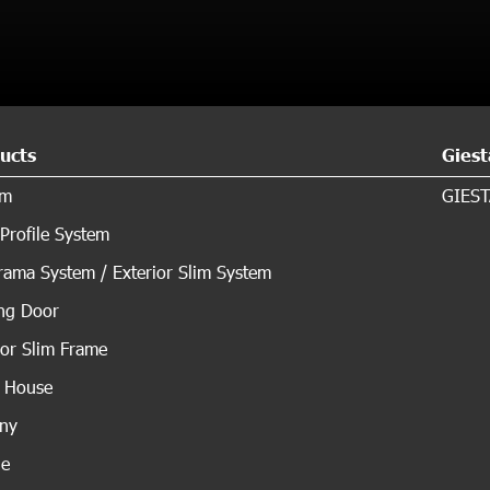
ucts
Giest
em
GIEST
Profile System
ama System / Exterior Slim System
ing Door
ior Slim Frame
s House
ony
de