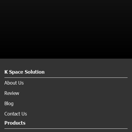
K Space Solution
About Us
Review
Blog
Contact Us
Products