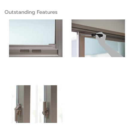
Outstanding Features
ธรณีประตูกันน้ําพร้อม
ล็อคแผงด้านนอกที่สามรถ
อุปกรณ์ระบายน้ํา ป้องกันน้ํา
ปรับได้ง่าย
ฝน
ระบบล็อคความปลอดภัย