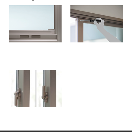
ธรณีประตูกันน้ําพร้อม
ล็อคแผงด้านนอกที่สามรถ
อุปกรณ์ระบายน้ํา ป้องกันน้ํา
ปรับได้ง่าย
ฝน
ระบบล็อคความปลอดภัย
คุณภาพสูง