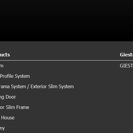
ucts
Giest
em
GIEST
Profile System
ama System / Exterior Slim System
ing Door
ior Slim Frame
s House
ony