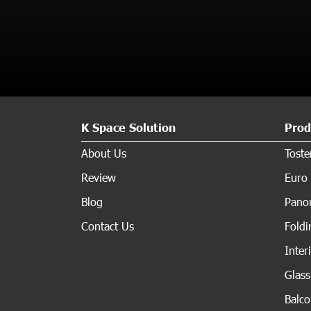
K Space Solution
Prod
About Us
Tost
Review
Euro 
Blog
Panor
Contact Us
Fold
Inter
Glas
Balc