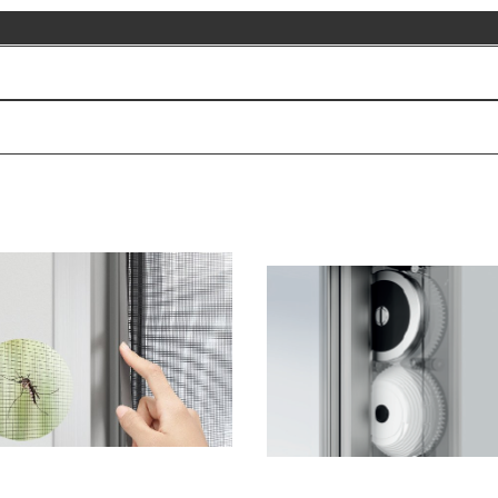
รมมุ้งลวดป้องกันแมลง
BALANCER (รุ่น ATIS เท่านั้น
น