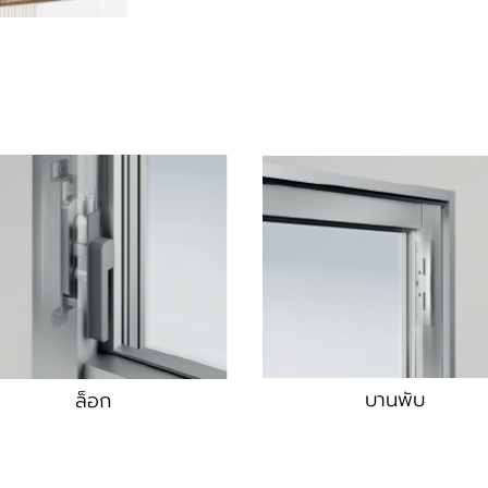
บานพับ
ล็อก