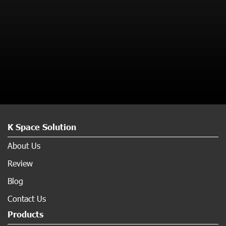
K Space Solution
About Us
Review
Blog
Contact Us
Products