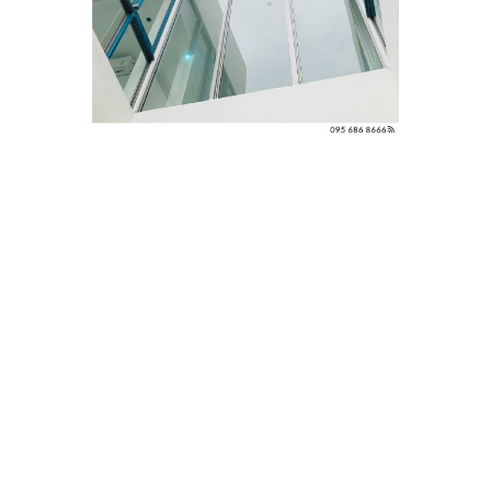
ปัญหา "น้ำซึม" เป็นปัญหากวนใจของเจ้าของบ้านหลาย ๆ
คน โดยเฉพาะในช่วงฤดูฝน ปัญหาน้ำซึมเข้าบ้านส่วนใหญ่
มักจะเกิดจากบริเวณประตูและหน้าต่าง ซึ่งเป็นจุดที่สัมผัส
กับสภาพอากาศภายนอกโดยตรง วันนี้เราจะมาเจาะลึก 5
สาเหตุหลักที่ทำให้เกิดปัญหาน้ำซึม และวิธีแก้ไขเบื้องต้น
1.วัสดุยาแนวเสื่อมสภาพ
สาเหตุ: วัสดุยาแนวที่ใช้ติดตั้งประตูหน้าต่าง เช่น ซิลิโคน
หรือ ยูรีเทน เมื่อโดนแสงแดด ความร้อน และความชื้นเป็น
เวลานาน จะเสื่อมสภาพแข็งตัว แตก หรือหลุดร่อน ทำให้
เกิดช่องว่างให้น้ำซึมผ่านเข้ามาได้
วิธีแก้ไข: ตรวจสอบรอยต่อของประตูหน้าต่าง หากพบว่ามี
รอยแตก รอยร้าว หรือวัสดุยาแนวหลุดร่อน ให้ทำความ
สะอาดบริเวณนั้นให้เรียบร้อย จากนั้นจึงอุดรอยต่อด้วย