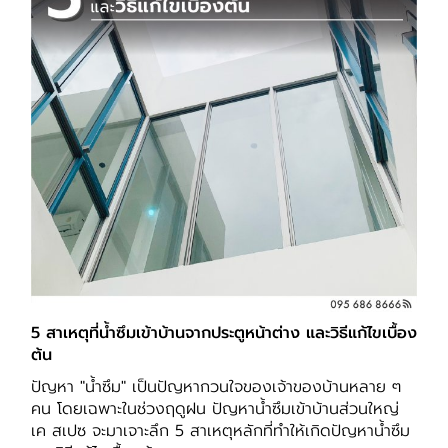
5 สาเหตุที่น้ำซึมเข้าบ้านจากประตูหน้าต่าง และวิธีแก้ไขเบื้อง
ต้น
ปัญหา "น้ำซึม" เป็นปัญหากวนใจของเจ้าของบ้านหลาย ๆ
คน โดยเฉพาะในช่วงฤดูฝน ปัญหาน้ำซึมเข้าบ้านส่วนใหญ่
เค สเปซ จะมาเจาะลึก 5 สาเหตุหลักที่ทำให้เกิดปัญหาน้ำซึม