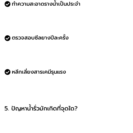
ทำความสะอาดรางน้ำเป็นประจำ
หมั่นเก็บเศษใบไม้หรือฝุ่นที่อาจอุดตันรางน้ำอย่าง
น้อยเดือนละครั้ง
ตรวจสอบซีลยางปีละครั้ง
ถ้าซีลยางกรอบหรือเสื่อมสภาพ ควรเปลี่ยนทันที
เพื่อป้องกันน้ำซึมตามขอบบาน
หลีกเลี่ยงสารเคมีรุนแรง
อย่าใช้กรดหรือสารกัดกร่อนทำความสะอาด เพราะ
อาจทำลายซีลยางและผิวอลูมิเนียม
5. ปัญหาน้ำรั่วมักเกิดที่จุดใด?
หลายคนสงสัยว่า น้ำรั่วจากประตูหน้าต่างอลูมิเนียมมัก
เกิดตรงไหน