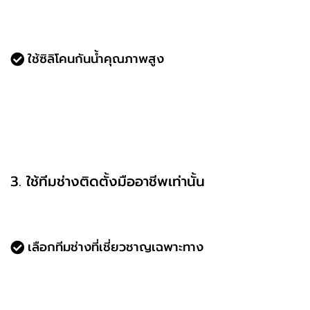
พื้นธรณีหรือระเบียง ควรมีความลาดเอียงเล็กน้อย
(ประมาณ 5 มม.) เพื่อให้น้ำไหลออกนอกราง
ใช้ซิลิโคนกันน้ำคุณภาพสูง
อุดรอยต่อระหว่างวงกบกับผนังด้วย
Weatherproof Silicone ที่ทนแดดและฝน
อย่าใช้ซิลิโคนราคาถูก เพราะเสื่อมสภาพเร็ว ทำให้
เกิดการรั่วซึมในอนาคต
3. ใช้ทีมช่างติดตั้งมืออาชีพเท่านั้น
การติดตั้งโดยช่างที่ไม่มีประสบการณ์เป็นสาเหตุหลักของ
น้ำรั่ว
เลือกทีมช่างที่เชี่ยวชาญเฉพาะทาง
ทีมช่างต้องมีประสบการณ์ด้านประตูหน้าต่างอลูมิ
เนียมโดยเฉพาะ ไม่ใช่ช่างก่อสร้างทั่วไป