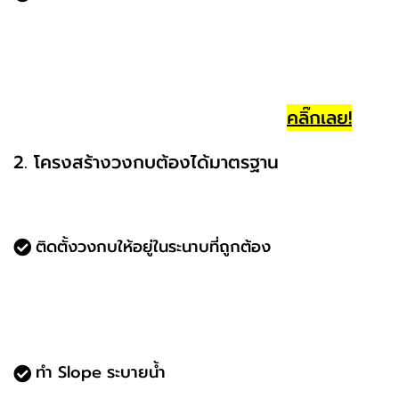
Powder Coating หรือ Anodized เป็นเทคนิคการ
ทำสีที่ช่วยป้องกันการกัดกร่อนและยืดอายุการใช้งา
นอลูมิเนียม
คลิ๊กเลย!
ดูสินค้าของ TOSTEM รุ่นยอดนิยมได้ที่นี่:
2. โครงสร้างวงกบต้องได้มาตรฐาน
แม้ใช้วัสดุคุณภาพสูง แต่ถ้าโครงสร้างและการติดตั้งไม่
ถูกต้องก็เสี่ยงน้ำรั่ว
ติดตั้งวงกบให้อยู่ในระนาบที่ถูกต้อง
วงกบต้องได้ฉากกับผนัง ไม่บิดเบี้ยว เพื่อป้องกัน
ช่องว่างที่อาจทำให้น้ำซึมเข้ามา
ใช้เครื่องมือวัดระดับในการติดตั้งทุกครั้ง
ทำ Slope ระบายน้ำ