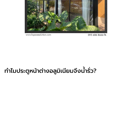
ทำไมประตูหน้าต่างอลูมิเนียมจึงน้ำรั่ว?
ประตูหน้าต่างอลูมิเนียม เป็นที่นิยมในบ้านสมัยใหม่เพราะให้
ความแข็งแรง ทนทาน ไม่เป็นสนิม ดีไซน์สวย แต่หนึ่งใน
ปัญหาที่เจ้าของบ้านหลายคนพบคือ น้ำรั่วซึมเข้ามาตาม
วงกบหรือรอยต่อ มารู้วิธีติดตั้งประตูหน้าต่างอลูมิเนียม
อย่างมืออาชีพ ป้องกันน้ำรั่วซึม พร้อมเคล็ดลับเลือกวัสดุ
คุณภาพสูงและดูแลรักษาให้อยู่กับบ้านได้นานโดยเฉพาะใน
ช่วงฤดูฝน ซึ่งมักเกิดจาก 3 ปัจจัยหลัก คือ