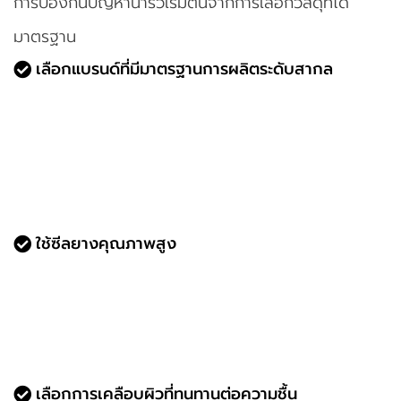
การป้องกันปัญหาน้ำรั่วเริ่มต้นจากการเลือกวัสดุที่ได้
มาตรฐาน
เลือกแบรนด์ที่มีมาตรฐานการผลิตระดับสากล
TOSTEM (แบรนด์จากญี่ปุ่น) เป็นหนึ่งในตัวเลือกที่
ได้รับความนิยม เพราะมี Drainage System ช่วย
ระบายน้ำ
ออกนอกรางได้อย่างมีประสิทธิภาพ
อลูมิเนียมคุณภาพสูงจะมี ความหนาเฉลี่ย 1.2 2.0
มม. ทำให้โครงสร้างแข็งแรง ไม่บิดงอง่าย
ใช้ซีลยางคุณภาพสูง
แนะนำให้เลือก ซีลยาง EPDM หรือ TPE Gasket
เพราะทนต่อสภาพอากาศ ไม่กรอบแตกง่าย
ตรวจสอบให้แน่ใจว่ามี ซีล 2-3 ชั้น เพื่อป้องกัน
น้ำซึมตามขอบบาน
เลือกการเคลือบผิวที่ทนทานต่อความชื้น