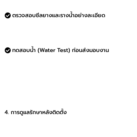
ตรวจสอบผลงานเก่าหรือรีวิวจากลูกค้าก่อนตัดสินใจ
ตรวจสอบซีลยางและรางน้ำอย่างละเอียด
หลังติดตั้ง ช่างต้องตรวจสอบให้ซีลยางแนบสนิท
และไม่มีเศษวัสดุอุดตันรางน้ำ
ทดสอบน้ำ (Water Test) ก่อนส่งมอบงาน
ใช้น้ำฉีดจำลองฝนตก เพื่อตรวจสอบว่ามีจุดรั่วซึม
หรือไม่ หากพบต้องแก้ไขทันที
K Space Solutions มีทีมช่างมืออาชีพที่ผ่านการอบรม
ตามมาตรฐานญี่ปุ่น มั่นใจได้ว่าติดตั้งเสร็จแล้วไม่มีปัญหา
น้ำรั่ว
4. การดูแลรักษาหลังติดตั้ง
แม้จะติดตั้งอย่างดีแล้ว แต่การดูแลรักษาก็สำคัญเพื่อยืด
อายุการใช้งาน