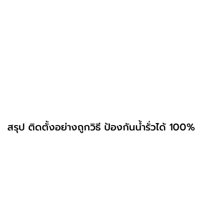
รอยต่อวงกบกับผนัง มักเกิดจากซิลิโคนเสื่อมสภาพ
หรืออุดไม่แน่น
รางน้ำระบายอุดตัน ฝุ่นหรือเศษใบไม้ทำให้ระบายน้ำ
ไม่ทัน
ซีลยางเสื่อมสภาพ ซีลแตก กรอบ หรือหดตัว ทำให้
น้ำซึมตามขอบบาน
หากเจอปัญหานี้ควรแก้ไขทันที เพื่อไม่ให้ลุกลามจนเกิดเชื้อ
ราหรือผนังบวม
สรุป ติดตั้งอย่างถูกวิธี ป้องกันน้ำรั่วได้ 100%
การป้องกันปัญหาน้ำรั่วจากประตูหน้าต่างอลูมิเนียมไม่ใช่
เรื่องยาก หากคุณ
เลือกใช้วัสดุและแบรนด์ที่มีมาตรฐาน
ติดตั้งโดยช่างมืออาชีพ
ดูแลรักษาอย่างสม่ำเสมอ